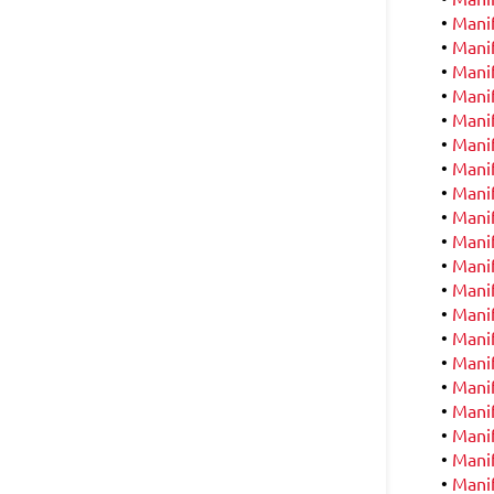
•
Manif
•
Manif
•
Manif
•
Manif
•
Manif
•
Manif
•
Manif
•
Manif
•
Manif
•
Manif
•
Manif
•
Manif
•
Manif
•
Manif
•
Manif
•
Manife
•
Manif
•
Manif
•
Manif
•
Manif