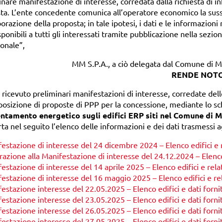
nare manifestazione di interesse, corredata dalla richiesta di i
ta. L’ente concedente comunica all’operatore economico la suss
borazione della proposta; in tale ipotesi, i dati e le informazio
sponibili a tutti gli interessati tramite pubblicazione nella sez
ionale”,
MM S.P.A., a ciò delegata dal Comune di M
RENDE NOT
 ricevuto preliminari manifestazioni di interesse, corredate dell
posizione di proposte di PPP per la concessione, mediante lo sch
entamento energetico sugli edifici ERP siti nel Comune di M
rta nel seguito l’elenco delle informazioni e dei dati trasmessi ag
estazione di interesse del 24 dicembre 2024 – Elenco edifici e re
razione alla Manifestazione di interesse del 24.12.2024 – Elenco 
estazione di interesse del 14 aprile 2025 – Elenco edifici e relati
estazione di interesse del 16 maggio 2025 – Elenco edifici e rela
estazione interesse del 22.05.2025 – Elenco edifici e dati fornit
estazione interesse del 23.05.2025 – Elenco edifici e dati fornit
estazione interesse del 26.05.2025 – Elenco edifici e dati fornit
estazione interesse del 27.05.2025 – Elenco edifici e dati fornit