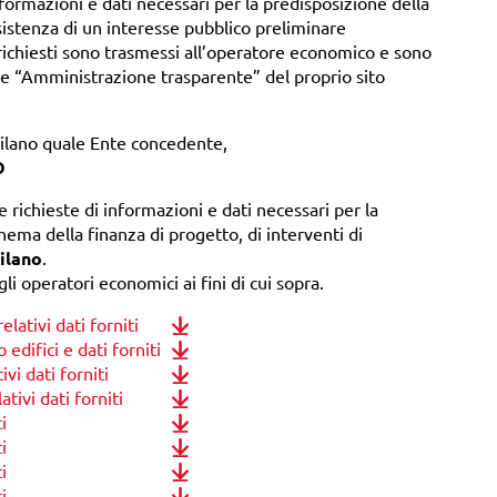
nformazioni e dati necessari per la predisposizione della
istenza di un interesse pubblico preliminare
ni richiesti sono trasmessi all’operatore economico e sono
ione “Amministrazione trasparente” del proprio sito
ilano quale Ente concedente,
O
e richieste di informazioni e dati necessari per la
ema della finanza di progetto, di interventi di
ilano
.
li operatori economici ai fini di cui sopra.
lativi dati forniti
edifici e dati forniti
vi dati forniti
tivi dati forniti
i
i
i
i