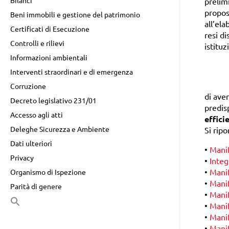
Bilanci
prelimi
propos
Beni immobili e gestione del patrimonio
all’ela
Certificati di Esecuzione
resi di
Controlli e rilievi
istituz
Informazioni ambientali
Interventi straordinari e di emergenza
Corruzione
di aver
Decreto legislativo 231/01
predis
Accesso agli atti
effici
Deleghe Sicurezza e Ambiente
Si ripo
Dati ulteriori
•
Manif
Privacy
•
Integ
•
Manif
Organismo di Ispezione
•
Manif
Parità di genere
•
Manif
Search
•
Manif
for:
•
Manif
Search Button
•
Manif